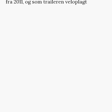
fra 2011, og som traileren veloplagt
antyder, er det en sort westernkomedie,
hvilket er nyt territorium for den normalt
så alvorstunge Audiard. Vi er officielt
spændte.
Læs også:
Årtusindets 50 bedste
udenlandske film
VI ANBEFALER
Christopher Nolans 12 film, rangeret
fra ‘Tenet’ til bedst
Spinoff burde være et dovent
pengemaskineri, men er faktisk