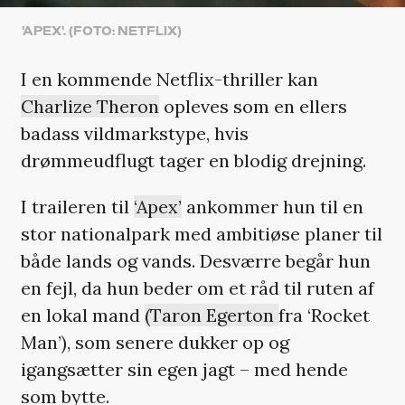
'APEX'. (FOTO: NETFLIX)
I en kommende Netflix-thriller kan
Charlize Theron
opleves som en ellers
badass vildmarkstype, hvis
drømmeudflugt tager en blodig drejning.
I traileren til
‘Apex’
ankommer hun til en
stor nationalpark med ambitiøse planer til
både lands og vands. Desværre begår hun
en fejl, da hun beder om et råd til ruten af
en lokal mand
(Taron Egerton
fra ‘Rocket
Man’), som senere dukker op og
igangsætter sin egen jagt – med hende
som bytte.