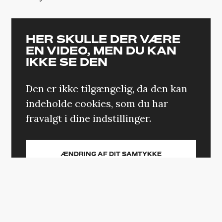
HER SKULLE DER VÆRE
EN VIDEO, MEN DU KAN
IKKE SE DEN
Den er ikke tilgængelig, da den kan
indeholde cookies, som du har
fravalgt i dine indstillinger.
ÆNDRING AF DIT SAMTYKKE
Eric Bana,
der sidste år medvirkede i en
anden populær nationalparksthriller i