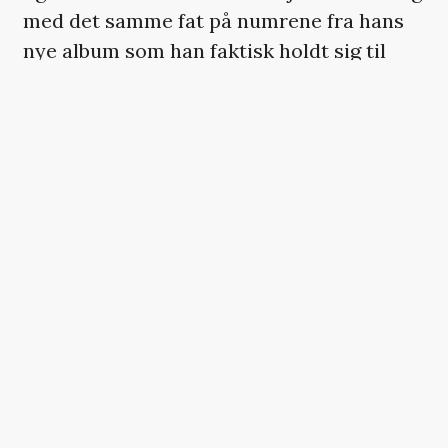
med det samme fat på numrene fra hans
nye album som han faktisk holdt sig til
koncerten igennem på nær et ekstra
nummer i form af Den Gale Pose
nummeret ‘Den Dræbende Joke’. Måske var
det også netop derfor, at koncerten aldrig
blev noget stemningsmæssigt højdepunkt.
Det er jo ikke mere end godt en måned
siden at ‘Alpha Han’ udkom og publikum
virkede ganske enkelt ikke inde i Jokerens
materiale. Kun første- singlen ‘Sulten’ tog
rigtigt tag i folk og koncerten blev derfor
en lidt steril oplevelse. De mest levende
blandt publikum var da også de ti -tolv
teenagetøser helt foran scenen, der med