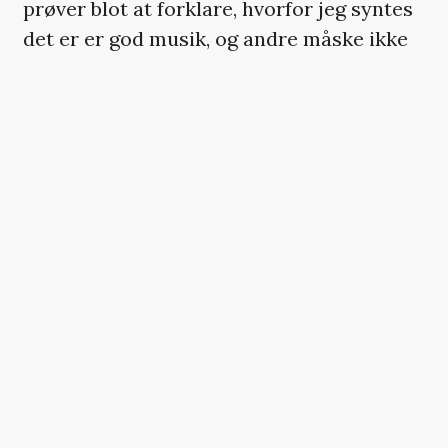
prøver blot at forklare, hvorfor jeg syntes
det er er god musik, og andre måske ikke
gør. I hvert fald har ‘Close Selections’ fået
mig til at tænke, og det er jo i sig selv godt.
At albummet derudover er temmelig godt
fra mit synspunkt, gør at jeg kun kan
opfordre andre til at lytte med.
Mikkel Metal.
'Close Selections'.
Album. Echocord.
VI ANBEFALER
Det er ubegribeligt, at denne sang har
ligget nummer et i 15 uger