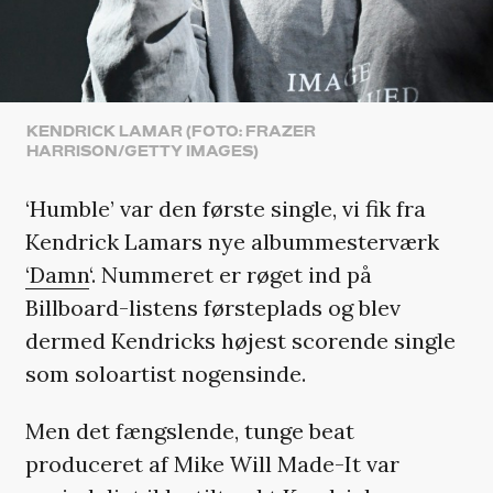
KENDRICK LAMAR (FOTO: FRAZER
HARRISON/GETTY IMAGES)
‘Humble’ var den første single, vi fik fra
Kendrick Lamars nye albummesterværk
‘Damn
‘. Nummeret er røget ind på
Billboard-listens førsteplads og blev
dermed Kendricks højest scorende single
som soloartist nogensinde.
Men det fængslende, tunge beat
produceret af Mike Will Made-It var