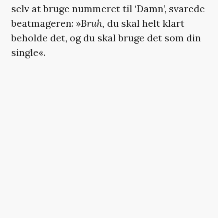
selv at bruge nummeret til ‘Damn’, svarede
beatmageren: »
Bruh,
du skal helt klart
beholde det, og du skal bruge det som din
single«.
Mike Will Made-It deler desuden sine
tanker om ‘Damn’-nummeret ‘XXX’, som
han også har produceret, og som har
pladens mest overraskende feature i form
af U2:
»Det var Dots (K-Dot aka. Kendrick, red.)
version. Jeg er helt klart U2-fan. Jeg blev
ved med at prøve at forestille mig U2 på
den første halvdel af beatet, fordi det i