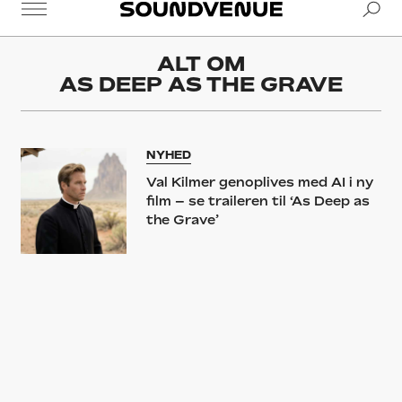
Se
Soundvenue
ALT OM
AS DEEP AS THE GRAVE
NYHED
Val Kilmer genoplives med AI i ny
film – se traileren til ‘As Deep as
the Grave’