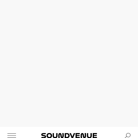
Se
Soundvenue