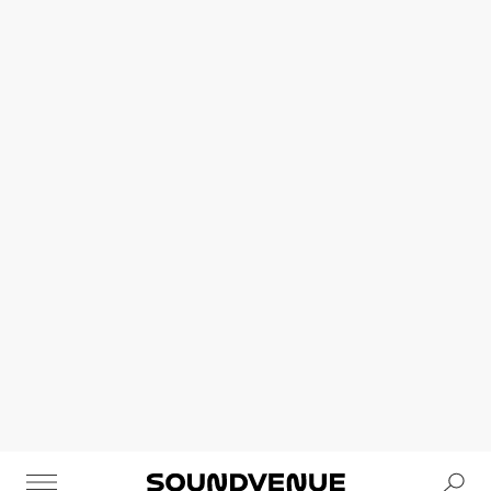
Se
Soundvenue