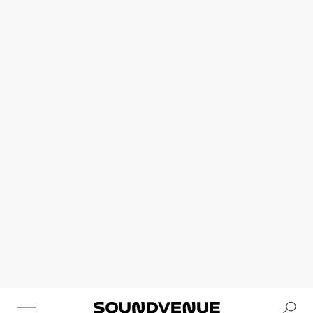
Se
Soundvenue