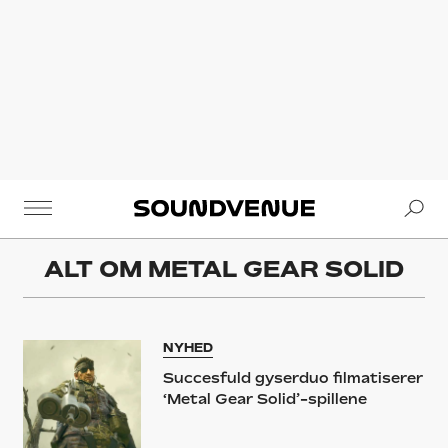
Se
Soundvenue
ALT OM
METAL GEAR SOLID
NYHED
Succesfuld gyserduo filmatiserer
‘Metal Gear Solid’-spillene