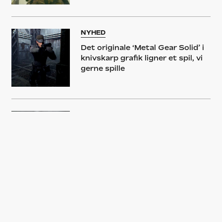
NYHED
Det originale ‘Metal Gear Solid’ i
knivskarp grafik ligner et spil, vi
gerne spille
NYHED
Faderen til ‘Metal Gear Solid’
laver eksklusiv PlayStation 4-
titel i eget firma
ANMELDELSE
‘Metal Gear Solid V – The