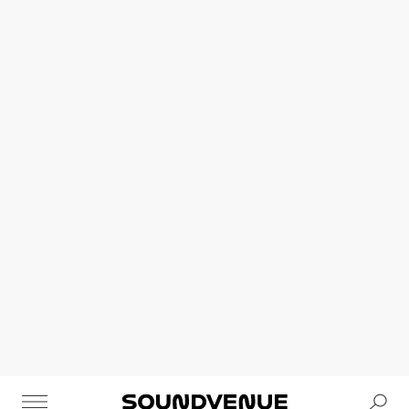
Se
Soundvenue