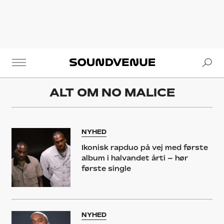
Se
Soundvenue
ALT OM
NO MALICE
NYHED
Ikonisk rapduo på vej med første
album i halvandet årti – hør
første single
NYHED