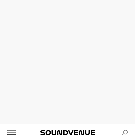
Se
Soundvenue