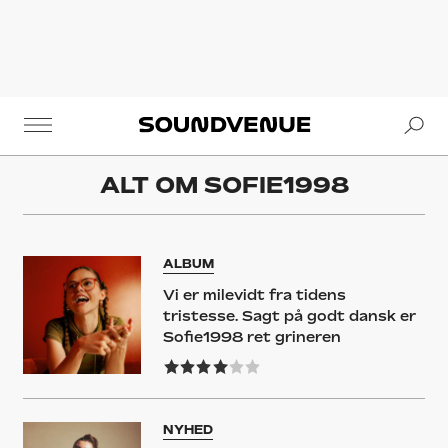
Se
Soundvenue
ALT OM
SOFIE1998
ALBUM
Vi er milevidt fra tidens
tristesse. Sagt på godt dansk er
Sofie1998 ret grineren
NYHED