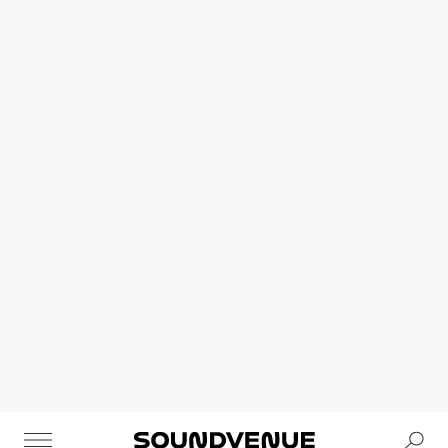
Se
Soundvenue