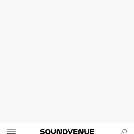
Se
Soundvenue