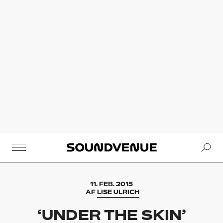
Se
Soundvenue
11. FEB. 2015
AF
LISE ULRICH
‘UNDER THE SKIN’