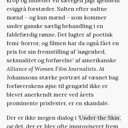
krop og indleder en særegen jagt igennem
eviggrå forstæder. Sulten efter sultne
mænd – og kun mænd – som kommer
under ganske særlig behandling i en
faldefærdig rønne. Det lugter af poetisk
femi-horror, og filmen har da også fået en
pris for sin fremstilling af ’nøgenhed,
seksualitet og forførelse’ af amerikanske
Alliance of Women Film Journalists
. At
Johanssons stærke portræt af væsnet bag
forførerskens øjne til gengæld ikke er
blevet anerkendt mere ved årets
prominente prisfester, er en skandale.
Der er ikke megen dialog i
’Under the Skin’
,
og det, der er, blev ofte improviseret frem