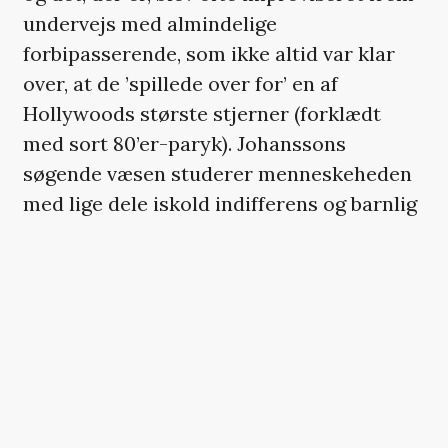
undervejs med almindelige
forbipasserende, som ikke altid var klar
over, at de ’spillede over for’ en af
Hollywoods største stjerner (forklædt
med sort 80’er-paryk). Johanssons
søgende væsen studerer menneskeheden
med lige dele iskold indifferens og barnlig
nysgerrighed, og filmen er til tider næsten
ubærligt rå i sin nøgterne, passive
objektivitet. Den er også så uhyggelig, at
jeg instinktivt greb efter en
ikkeeksisterende sofapude til at afværge
et særligt gyseligt blod-til-is-øjeblik.
Som dagene går, afføder rumvæsnets