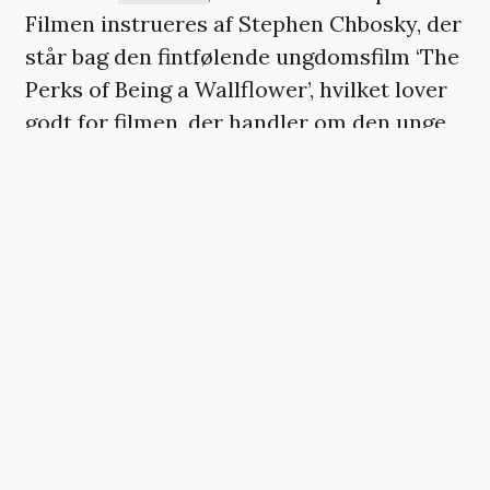
Filmen instrueres af Stephen Chbosky, der
står bag den fintfølende ungdomsfilm ‘The
Perks of Being a Wallflower’, hvilket lover
godt for filmen, der handler om den unge
Auggie Pullman, som, født med et deformt
ansigt, møder svær modstand i sit unge liv.
Russell Crowe
skal højst sandsynligt
spille over for Tom Cruise i
‘The Mummy’
,
fortæller Deadline.com. ‘The Mummy’ er
en del af Universal Pictures’ nye
monsterunivers, hvor Crowe måske skal
spille Dr. Jekyll-figuren i ‘The Mummy’ –
selvfølgelig med oplagt mulighed for en
spinoff. Universal var i 30’ernes Hollywood