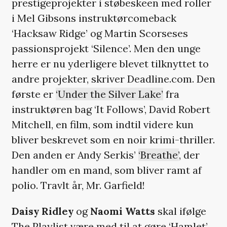
prestigeprojekter i støbeskeen med roller
i Mel Gibsons instruktørcomeback
‘Hacksaw Ridge’ og Martin Scorseses
passionsprojekt ‘Silence’. Men den unge
herre er nu yderligere blevet tilknyttet to
andre projekter, skriver Deadline.com. Den
første er
‘Under the Silver Lake’
fra
instruktøren bag ‘It Follows’, David Robert
Mitchell, en film, som indtil videre kun
bliver beskrevet som en noir krimi-thriller.
Den anden er Andy Serkis’
‘Breathe’
, der
handler om en mand, som bliver ramt af
polio. Travlt år, Mr. Garfield!
Daisy Ridley
og
Naomi Watts
skal ifølge
The Playlist være med til at gøre ‘Hamlet’