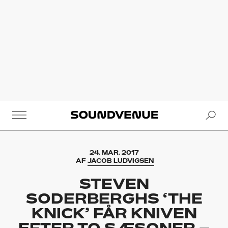
Se
Soundvenue
24. MAR. 2017
AF
JACOB LUDVIGSEN
STEVEN
SODERBERGHS ‘THE
KNICK’ FÅR KNIVEN
EFTER TO SÆSONER –