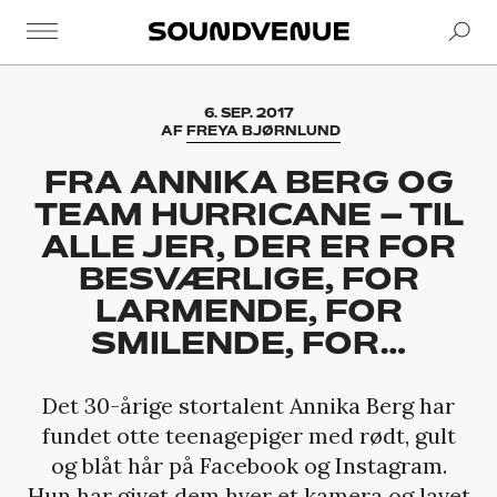
Se
Soundvenue
6. SEP. 2017
AF
FREYA BJØRNLUND
FRA ANNIKA BERG OG
TEAM HURRICANE – TIL
ALLE JER, DER ER FOR
BESVÆRLIGE, FOR
LARMENDE, FOR
SMILENDE, FOR…
Det 30-årige stortalent Annika Berg har
fundet otte teenagepiger med rødt, gult
og blåt hår på Facebook og Instagram.
Hun har givet dem hver et kamera og lavet