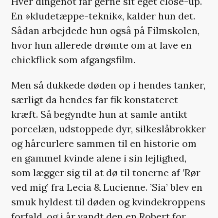
Hver dingenot får gerne sit eget close-up.
En »kludetæppe-teknik«, kalder hun det.
Sådan arbejdede hun også på Filmskolen,
hvor hun allerede drømte om at lave en
chickflick som afgangsfilm.
Men så dukkede døden op i hendes tanker,
særligt da hendes far fik konstateret
kræft. Så begyndte hun at samle antikt
porcelæn, udstoppede dyr, silkeslåbrokker
og hårcurlere sammen til en historie om
en gammel kvinde alene i sin lejlighed,
som lægger sig til at dø til tonerne af ’Rør
ved mig’ fra Lecia & Lucienne. ’Sia’ blev en
smuk hyldest til døden og kvindekroppens
forfald, og i år vandt den en Robert for