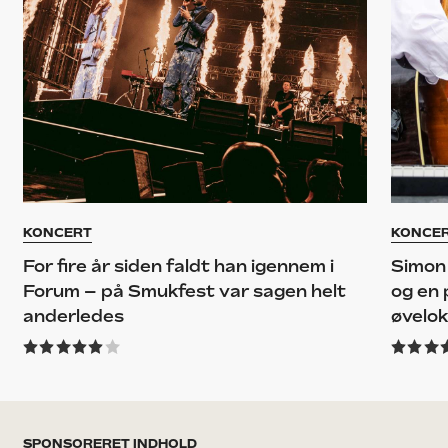
KONCERT
KONCE
For fire år siden faldt han igennem i
Simon
Forum – på Smukfest var sagen helt
og en 
anderledes
øvelok
SPONSORERET INDHOLD