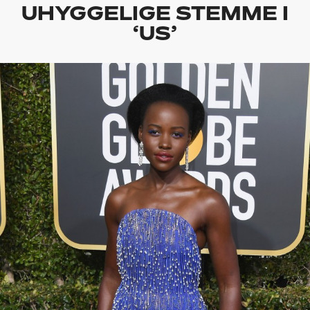
UHYGGELIGE STEMME I
‘US’