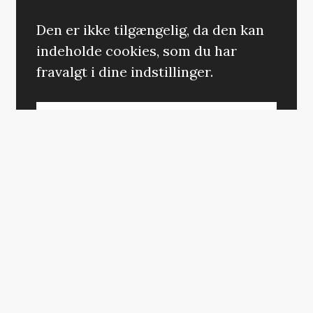
Den er ikke tilgængelig, da den kan
indeholde cookies, som du har
fravalgt i dine indstillinger.
ÆNDRING AF DIT SAMTYKKE
John Cena
gør sin entré i franchisen, hvor
han spiller Doms hidtil ukendte bror
Jakob, og
Charlize Theron
vender tilbage
som Cipher, der har et udestående med
Dom og resten af slænget. Derudover gør
Hellen Mirren comeback i rollen som