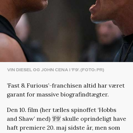
VIN DIESEL OG JOHN CENA I 'F9'. (FOTO: PR)
’Fast & Furious’-franchisen altid har været
garant for massive biografindtægter.
Den 10. film (her tælles spinoffet ‘Hobbs
and Shaw’ med)
‘F9’
skulle oprindeligt have
haft premiere 20. maj sidste år, men som