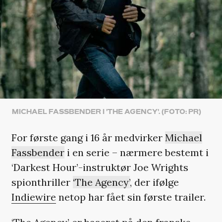
MICHAEL FASSBENDER I 'THE AGENCY'. (FOTO: PR)
For første gang i 16 år medvirker
Michael
Fassbender
i en serie – nærmere bestemt i
‘Darkest Hour’-instruktør Joe Wrights
spionthriller
‘The Agency’
, der ifølge
Indiewire
netop har fået sin første trailer.