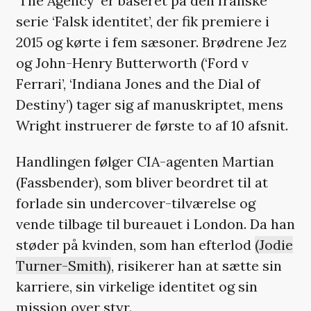
‘The Agency’ er baseret på den franske
serie ‘Falsk identitet’, der fik premiere i
2015 og kørte i fem sæsoner. Brødrene Jez
og John-Henry Butterworth (‘Ford v
Ferrari’, ‘Indiana Jones and the Dial of
Destiny’) tager sig af manuskriptet, mens
Wright instruerer de første to af 10 afsnit.
Handlingen følger CIA-agenten Martian
(Fassbender), som bliver beordret til at
forlade sin undercover-tilværelse og
vende tilbage til bureauet i London. Da han
støder på kvinden, som han efterlod
(Jodie
Turner-Smith)
, risikerer han at sætte sin
karriere, sin virkelige identitet og sin
mission over styr.