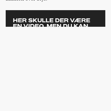
HER SKULLE DER VÆRE
EN VIDEO, MEN DU KAN
IKKE SE DEN
Den er ikke tilgængelig, da den kan
indeholde cookies, som du har
fravalgt i dine indstillinger.
ÆNDRING AF DIT SAMTYKKE
»Jeg mener, der er én type agent: den