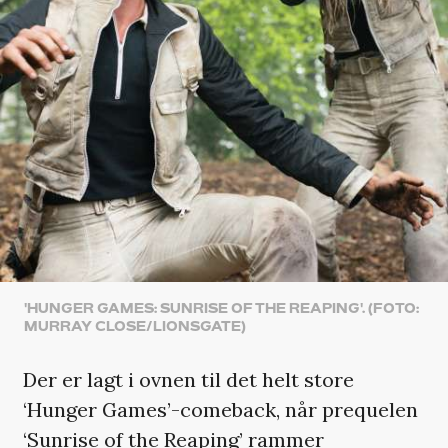
'HUNGER GAMES: SUNRISE OF THE REAPING'. (FOTO:
MURRAY CLOSE/LIONSGATE)
Der er lagt i ovnen til det helt store
‘Hunger Games’-comeback, når prequelen
‘Sunrise of the Reaping’ rammer