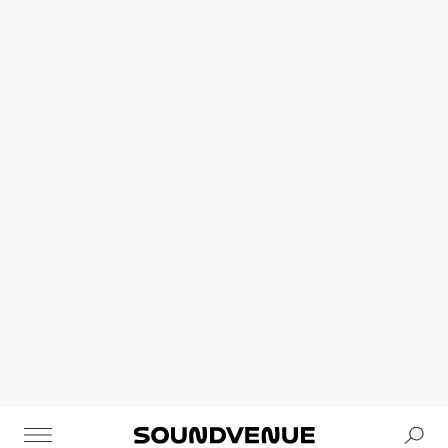
Se
Soundvenue