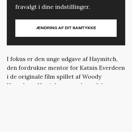
fravalgt i dine indstillinger.
ÆNDRING AF DIT SAMTYKKE
I fokus er den unge udgave af Haymitch,
den fordrukne mentor for Katnis Everdeen
i de originale film spillet af Woody
Harrelson. Her inkarneres han af det
australske talent Joseph Zada.
Omkring ham er den nye film en
stjernespækket affære. Kieran Culkin har
Stanley Tuccis værtsrolle, Jesse Plemons