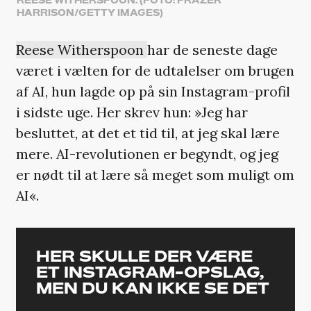
REESE WITHERSPOON. (FOTO: FRAZER
HARRISON/GETTY IMAGES)
Reese Witherspoon
har de seneste dage
været i vælten for de udtalelser om brugen
af AI, hun lagde op på sin Instagram-profil
i sidste uge. Her skrev hun: »Jeg har
besluttet, at det et tid til, at jeg skal lære
mere. AI-revolutionen er begyndt, og jeg
er nødt til at lære så meget som muligt om
AI«.
HER SKULLE DER VÆRE
ET INSTAGRAM-OPSLAG,
MEN DU KAN IKKE SE DET