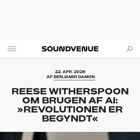
Se
Soundvenue
22. APR. 2026
AF
BENJAMIN DAMON
REESE WITHERSPOON
OM BRUGEN AF AI:
»REVOLUTIONEN ER
BEGYNDT«