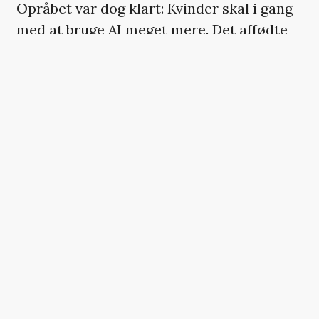
Opråbet var dog klart: Kvinder skal i gang
med at bruge AI meget mere. Det affødte
en hel negative reaktioner, ikke mindst i
kommentarsporet til opslaget, hvor nogle
også anklagede skuespilleren for at være
blevet betalt for at reklamere for AI.
I går lagde hun ifølge
Variety
et nyt opslag
op, som sidenhen lader til at være blevet
slettet igen. Her skulle hun have skrevet,
at hun altså ikke var blevet betalt, men
bare er et »nysgerrigt menneske«. Hun
imødekom dog også en række af de
bekymringer, folk måtte have om AI:
»Jeg vil gerne anerkende folks