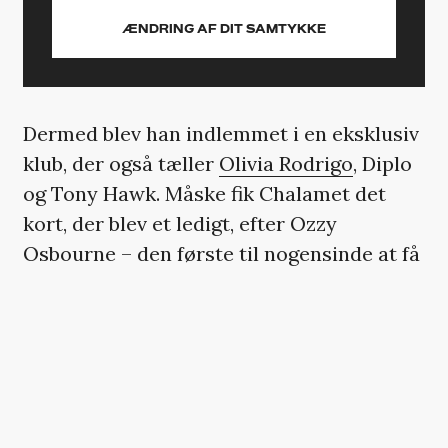
ÆNDRING AF DIT SAMTYKKE
Dermed blev han indlemmet i en eksklusiv
klub, der også tæller
Olivia Rodrigo
, Diplo
og Tony Hawk. Måske fik Chalamet det
kort, der blev et ledigt, efter Ozzy
Osbourne – den første til nogensinde at få
æren i 2003 – døde sidste år. Med kortet
får man et gratis måltid om dagen plus en
årlig catering-ordre til 50 personer.
Og altså:
I get it
. Det er god reklame for
Chipotle og i den forstand ikke så meget