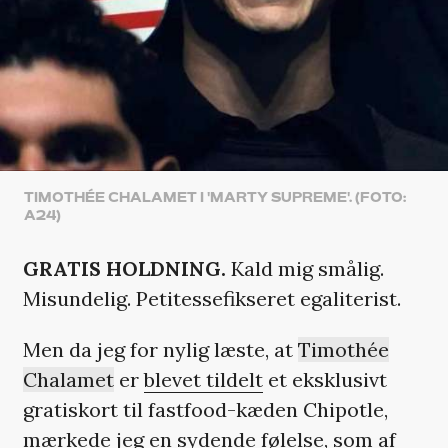
TIMOTHÉE CHALAMET I 'MARTY SUPREME'. (FOTO:
A24)
GRATIS HOLDNING.
Kald mig smålig.
Misundelig. Petitessefikseret egaliterist.
Men da jeg for nylig læste, at
Timothée
Chalamet
er
blevet tildelt
et eksklusivt
gratiskort til fastfood-kæden Chipotle,
mærkede jeg en sydende følelse, som af