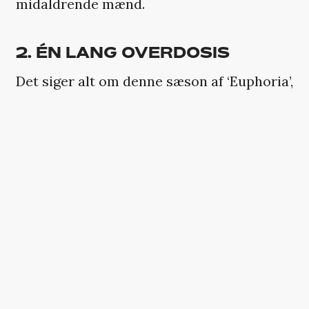
midaldrende mænd.
2. ÉN LANG OVERDOSIS
Det siger alt om denne sæson af ‘Euphoria’,
hvor lang tid der faktisk gik af Rues fatale
tur tilbage til sit barndomshjem, før det
gik op for mig, at vi befandt os i hendes
sidste døende drømme (takket været
fentanyl-forgiftet Percocet fra Alamo) og
ikke i virkeligheden.
Måske fordi hele sæsonen i forvejen har
været én lang overdosis?
Da det gik op for mig, at Rue faktisk lå død