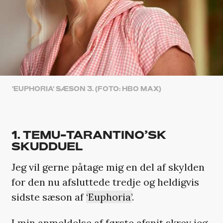
'EUPHORIA' SÆSON 3. (FOTO: HBO MAX)
1. TEMU-TARANTINO’SK
SKUDDUEL
Jeg vil gerne påtage mig en del af skylden
for den nu afsluttede tredje og heldigvis
sidste sæson af
‘Euphoria’
.
I min anmeldelse af første afsnit skrev jeg