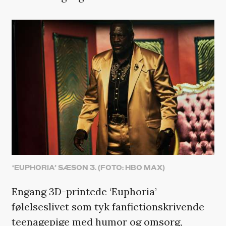
‘EUPHORIA’ SÆSON 3. (FOTO: HBO MAX)
Engang 3D-printede ‘Euphoria’
følelseslivet som tyk fanfictionskrivende
teenagepige med humor og omsorg,