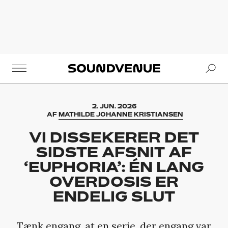
Se
Soundvenue
2. JUN. 2026
AF
MATHILDE JOHANNE KRISTIANSEN
VI DISSEKERER DET
SIDSTE AFSNIT AF
‘EUPHORIA’: ÉN LANG
OVERDOSIS ER
ENDELIG SLUT
Tænk engang, at en serie, der engang var