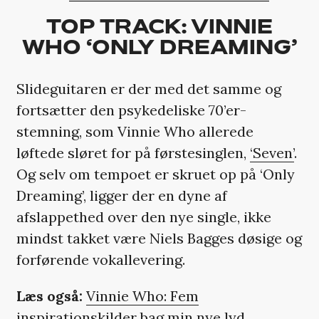
TOP TRACK: VINNIE
WHO ‘ONLY DREAMING’
Slideguitaren er der med det samme og
fortsætter den psykedeliske 70’er-
stemning, som Vinnie Who allerede
løftede sløret for på førstesinglen,
‘Seven’
.
Og selv om tempoet er skruet op på ‘Only
Dreaming’, ligger der en dyne af
afslappethed over den nye single, ikke
mindst takket være Niels Bagges døsige og
forførende vokallevering.
Læs også:
Vinnie Who: Fem
inspirationskilder bag min nye lyd