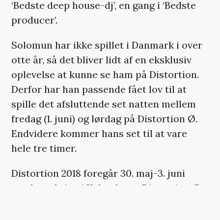
‘Bedste deep house-dj’, en gang i ‘Bedste
producer’.
Solomun har ikke spillet i Danmark i over
otte år, så det bliver lidt af en eksklusiv
oplevelse at kunne se ham på Distortion.
Derfor har han passende fået lov til at
spille det afsluttende set natten mellem
fredag (1. juni) og lørdag på Distortion Ø.
Endvidere kommer hans set til at vare
hele tre timer.
Distortion 2018 foregår 30. maj-3. juni
rundt omkring i København. Distortion Ø
foregår på Refshaleøen. På tirsdag er
festivalen klar med sin første større