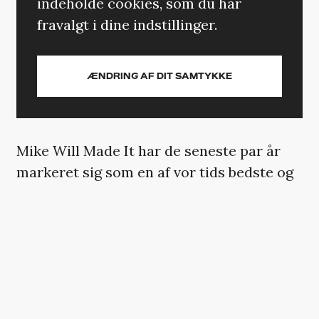
indeholde cookies, som du har
fravalgt i dine indstillinger.
ÆNDRING AF DIT SAMTYKKE
Mike Will Made It har de seneste par år
markeret sig som en af vor tids bedste og
vigtigste hiphopproducere. Han har
produceret store hits for blandt andre
Kendrick Lamar, Rae Sremmurd og
Beyoncé, og mens hans beats næppe kan
redde et nyt Eminem-album på egen hånd,
ville det muligvis kunne give os en bedre