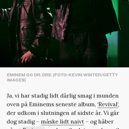
EMINEM OG DR. DRE. (FOTO: KEVIN WINTER/GETTY
IMAGES)
Ja, vi har stadig lidt dårlig smag i munden
oven på Eminems seneste album,
‘Revival’
,
der udkom i slutningen af sidste år. Vi går
dog stadig –
måske lidt naivt
– og håber