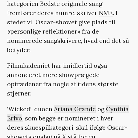
kategorien Bedste originale sang
fremfører deres numre, skriver
NME
. I
stedet vil Oscar-showet give plads til
»personlige reflektioner« fra de
nominerede sangskrivere, hvad end det så
betyder.
Filmakademiet har imidlertid også
annonceret mere showprægede
optrædener fra nogle af tidens største
stjerner.
‘Wicked’-duoen
Ariana Grande
og
Cynthia
Erivo
, som begge er nomineret i hver
deres skuespilkategori, skal ifølge Oscar-
showets opslag på X stå for en