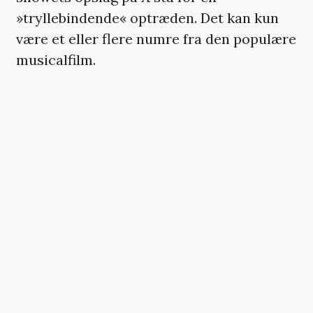
»tryllebindende« optræden. Det kan kun
være et eller flere numre fra den populære
musicalfilm.
Derudover har arrangørerne afsløret, at
også
Doja Cat
,
Raye
og Blackpink-stjernen
Lisa spiller til showet. Trioen stod
tidligere i år bag den fælles single ‘Born
Again’, men lige netop den sang kommer
de åbenbart ikke til at spille. Oscar-
uddelingen skriver i hvert fald forbindelse
med annonceringen på X: »Ikke ‘Born
Again’. Men stadig legendarisk«.
Verdens største filmpris finder sted natten