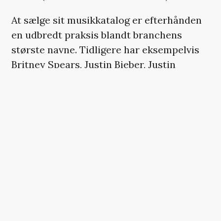
At sælge sit musikkatalog er efterhånden
en udbredt praksis blandt branchens
største navne. Tidligere har eksempelvis
Britney Spears, Justin Bieber, Justin
Timberlake, Bob Dylan, Future, Shakira,
Paul Simon, Tina Turner, Bruce
Springsteen og Tame Impalas Kevin
Parker solgt deres rettigheder videre for
astronomiske million- eller milliardbeløb.
Red Hot Chili Peppers var i marts aktuelle
på Netflix i filmen
‘The Rise of the Red Hot
Chili Peppers: Our Brother, Hillel’
.
Dokumentaren skildrer bandets formative