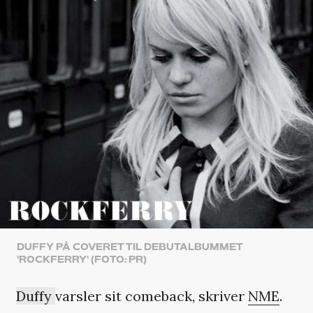
DUFFY PÅ COVERET TIL DEBUTALBUMMET
'ROCKFERRY' (FOTO: PR)
Duffy
varsler sit comeback, skriver
NME
.