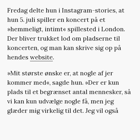
Fredag delte hun i Instagram-stories, at
hun 5. juli spiller en koncert på et
»hemmeligt, intimt« spillested i London.
Der bliver trukket lod om pladserne til
koncerten, og man kan skrive sig op på
hendes
website
.
»Mit største ønske er, at nogle af jer
kommer med«, sagde hun. »Der er kun
plads til et begrænset antal mennesker, så
vi kan kun udvælge nogle få, men jeg
glæder mig virkelig til det. Jeg vil også
synge nogle nye sange«.
At ny musik er på vej, teasede Duffy også