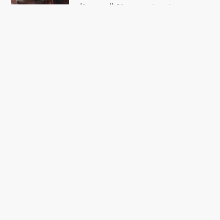
’Armand’: Norges største nye
skuespiller er forførende og
skræmmende i stærk debutfilm
FÅ DAGENS
TOPHISTORIER I DIN
INBOX