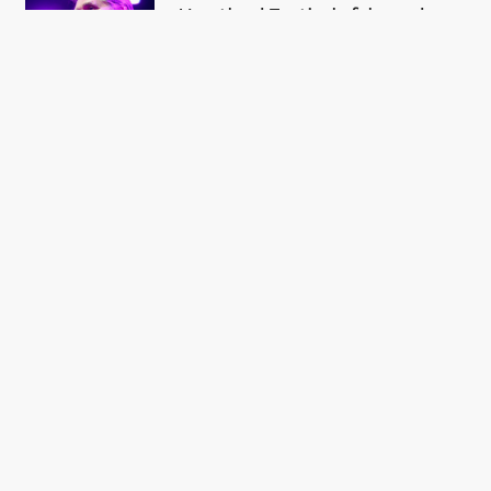
Heartland Festival afslører de
første navne til 2017 – bl.a.
Bryan Ferry og Bisse
FÅ DAGENS
TOPHISTORIER I DIN
INBOX