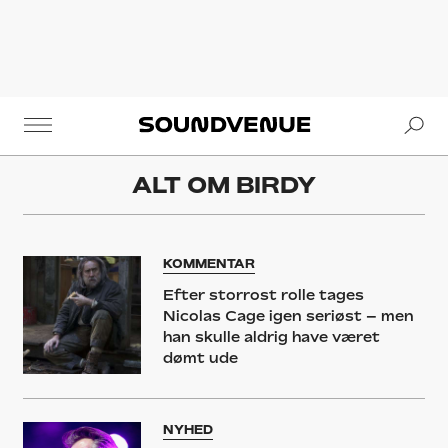
Se
Soundvenue
ALT OM
BIRDY
KOMMENTAR
Efter storrost rolle tages
Nicolas Cage igen seriøst – men
han skulle aldrig have været
dømt ude
NYHED