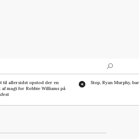
Search
t til allersidst opstod der en
Stop, Ryan Murphy, bar
t af magi for Robbie Williams på
fest