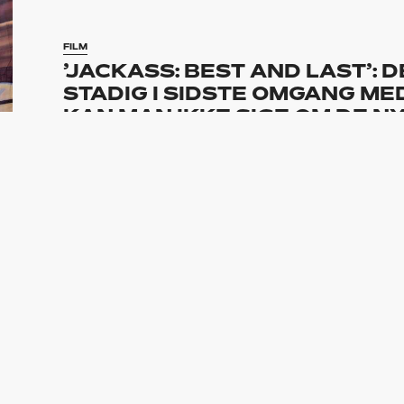
FILM
’JACKASS: BEST AND LAST’:
STADIG I SIDSTE OMGANG MED
KAN MAN IKKE SIGE OM DE N