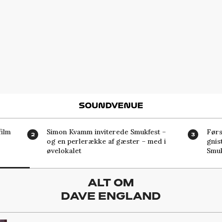
Soundvenue
ilm
Simon Kvamm inviterede Smukfest –
Førs
og en perlerække af gæster – med i
gnis
øvelokalet
Smuk
ALT OM
DAVE ENGLAND