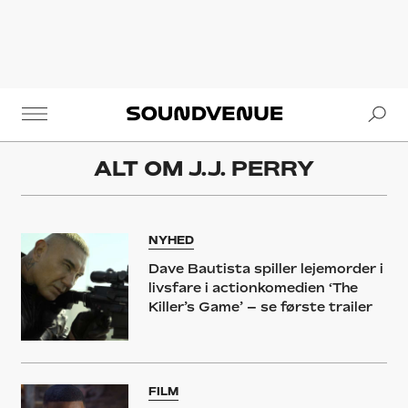
Se
Soundvenue
ALT OM
J.J. PERRY
NYHED
Dave Bautista spiller lejemorder i
livsfare i actionkomedien ‘The
Killer’s Game’ – se første trailer
FILM