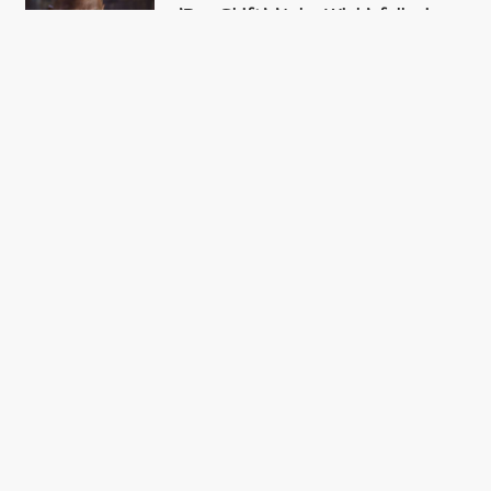
’Day Shift’: ’John Wick’-folk viser
igen actionvejen med vampyrfilm
på Netflix
FÅ DAGENS
TOPHISTORIER I DIN
INBOX