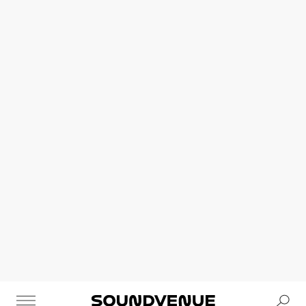
Se
Soundvenue