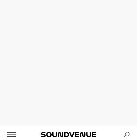
Se
Soundvenue