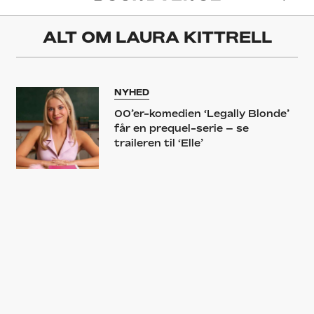
ALT OM
LAURA KITTRELL
NYHED
00’er-komedien ‘Legally Blonde’
får en prequel-serie – se
traileren til ‘Elle’