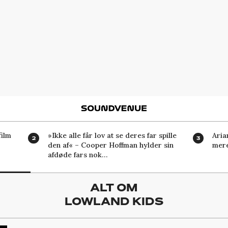
Soundvenue
ilm
»Ikke alle får lov at se deres far spille
Aria
den af« – Cooper Hoffman hylder sin
mere
afdøde fars nok…
ALT OM
LOWLAND KIDS