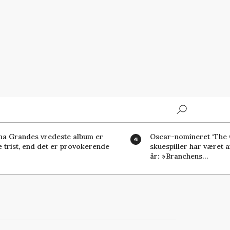
Search
na Grandes vredeste album er
Oscar-nomineret ‘The 
 trist, end det er provokerende
skuespiller har været a
år: »Branchens…