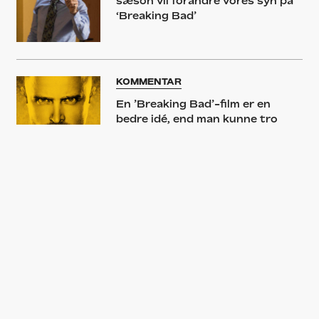
sæson vil forandre vores syn på
‘Breaking Bad’
KOMMENTAR
En ’Breaking Bad’-film er en
bedre idé, end man kunne tro
ANBEFALING
Fjerde sæson af ’Better Call
Saul’ bør gå over i tv-historien