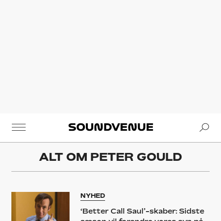
Se
Soundvenue
ALT OM
PETER GOULD
NYHED
‘Better Call Saul’-skaber: Sidste