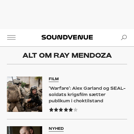
Se
Soundvenue
ALT OM
RAY MENDOZA
FILM
’Warfare’: Alex Garland og SEAL-
soldats krigsfilm sætter
publikum i choktilstand
NYHED