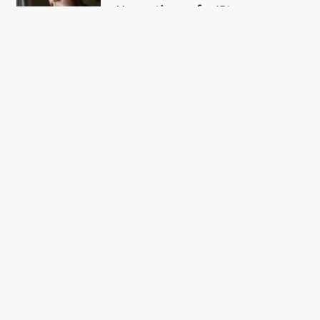
Unge stjerner fra ‘Stranger
Things’ og ‘The Bear’ kæmper i
Irakkrigen – se traileren til Alex
Garlands ‘Warfare’
FÅ DAGENS
TOPHISTORIER I DIN
INBOX