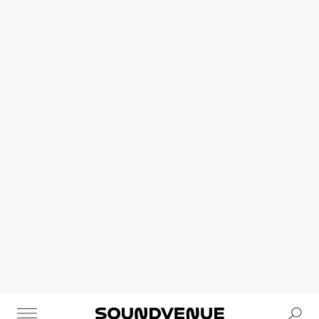
Se
Soundvenue