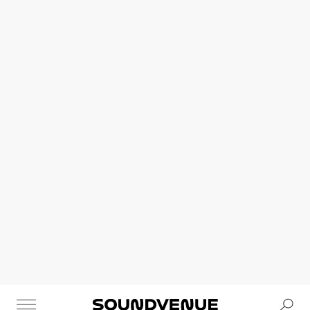
Se
Soundvenue