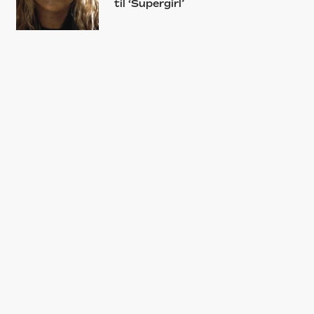
til ‘Supergirl’
NYHED
‘Supergirl’-teaser giver første
forsmag på Jason Momoas nye
DC-rolle: »Endelig«
NYHED
Henry Cavill er færdig som
Superman
GUIDE