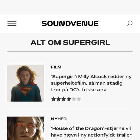
Se
Soundvenue
ALT OM
SUPERGIRL
FILM
’Supergirl’: Milly Alcock redder ny
superheltefilm, så man stadig
tror på DC’s friske æra
NYHED
‘House of the Dragon’-stjerne vil
have hævn i ny actionfyldt trailer