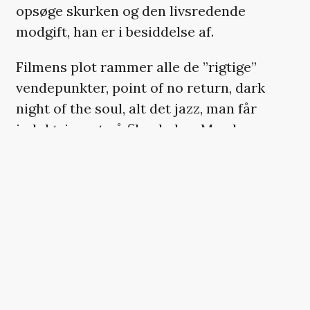
opsøge skurken og den livsredende
modgift, han er i besiddelse af.
Filmens plot rammer alle de ”rigtige”
vendepunkter, point of no return, dark
night of the soul, alt det jazz, man får
indoktrineret på filmskolen. Men hver
gang den bør slå et slag for det
følelsesmæssige engagement, er der
åbenbart hul i ketsjeren. Den gør et bravt
forsøg på at servere en fængende moralsk
konflikt om prisen for at tage et liv, men
det bliver aldrig til mere end et akademisk
øvelse i rigtigt og forkert.
Man bliver aldrig investeret i dilemmaet,