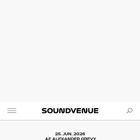
Se
Soundvenue
25. JUN. 2026
AF
ALEXANDER GREVY