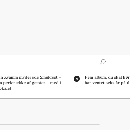
Search
n Kvamm inviterede Smukfest –
Fem album, du skal høre
n perlerække af gæster – med i
har ventet seks år på d
okalet