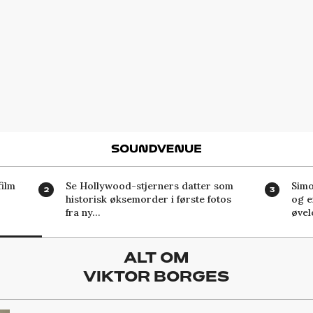
Soundvenue
ilm
Se Hollywood-stjerners datter som
Simo
historisk øksemorder i første fotos
og e
fra ny…
øvel
ALT OM
VIKTOR BORGES