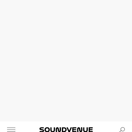
Se
Soundvenue