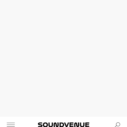
Se
Soundvenue