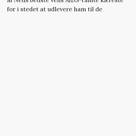
for i stedet at udlevere ham til de
pårørende i en sort plastiksæk, vækker
harme og er i sidste ende særdeles
rørende.
’The Normal Heart’ er en filmatisering af
Larry Kramers teaterstykke af samme
navn, og med
Ryan Murphy
(’Glee’ og ’Eat,
Prey, Love’) i instruktørstolen
er det ikke
et auteur-værk på niveau med den
beslægtede ’Angels in America’, som i
teaterstykke og HBO-miniserie lagde et
originalt allegorisk lag til skildringen af de
uhyggelige AIDS-80’ere.