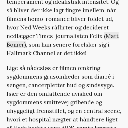
temperament og idealistisk intensitet. Og
så bliver der ikke lagt fingre imellem, når
filmens homo-romance bliver foldet ud,
hvor Ned Weeks råflirter og decideret
nedlægger Times-journalisten Felix
(Matt
Bomer)
, som han senere forelsker sig i.
Hallmark Channel er det ikke!
Lige så nådesløs er filmen omkring
sygdommens grusomheder som diarré i
sengen, cancerplettet hud og sindssyge.
Især er den omfattende uvished om
sygdommens smittevej gribende og
uhyggeligt fremstillet, og en central scene,
hvori et hospital nægter at håndtere liget
af Neds bedste vens AIDS-ramte kæreste